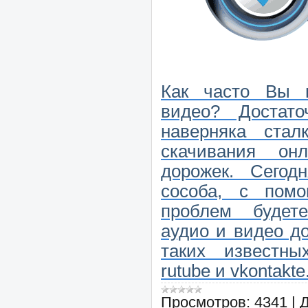
Как часто Вы п
видео? Достат
наверняка стал
скачивания о
дорожек. Сего
сособа, с пом
проблем будет
аудио и видео д
таких известны
rutube и vkontaktе
Просмотров:
4341
|
Д