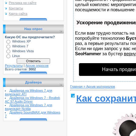
Реклама на сайте
целый комплекс мероприятий
Контакты
посещаемости и повышение е
Карта сайта
Ускорение продвижени
Наш опрос
Если вам трудно попасть на
Какую ОС вы предпочитаете?
попробуйте технологию
Бус
Windows XP
раз, а первые результаты по
Windows 7
Если ни один запрос у вас не
Windows Vista
SeoHammer
за бустер
верну
Linux
Результаты
|
Архив опросов
Начать продви
Всего ответов:
3002
Драйвера
Главная
»
Архив материалов
Драйвера на Windows 7 для
видеокарт ATI
Как сохрани
Драйвера на Windows 7 - Realtek
AC 97 Audio Driver
Драйвера на Windows 7 для
видеокарт Nvidia
Драйвер SoundMAX для Windows
7