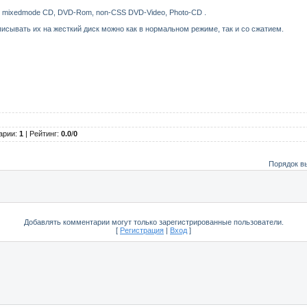
 / mixedmode CD, DVD-Rom, non-CSS DVD-Video, Photo-CD .
писывать их на жесткий диск можно как в нормальном режиме, так и со сжатием.
арии
:
1
|
Рейтинг
:
0.0
/
0
Порядок в
Добавлять комментарии могут только зарегистрированные пользователи.
[
Регистрация
|
Вход
]