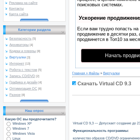
Реклама на сайте
поисковых системах.
Контакты
Карта сайта
Ускорение продвижени
Если вам трудно попасть на
Категории раздела
продвижение в десятки раз, 
продвинется в Топ10 за меся
Безопасность
[5]
Архиваторы
[4]
Кодеки и плееры
[8]
Начать продви
Виртуалки
[3]
Интернет
[13]
Робота с текстом
[5]
Главная
»
Файлы
»
Виртуалки
Запись CD/DVD
[2]
Графика и дизайн
Скачать Virtual CD 9.3
[4]
Оптимизация ОС
[6]
Разное
[8]
Наш опрос
Какую ОС вы предпочитаете?
Virtual CD 9,3 — Допускает создание до
Windows XP
Windows 7
Функциональность программы:
Windows Vista
количество образов CD/DVD ограниченно 
Linux