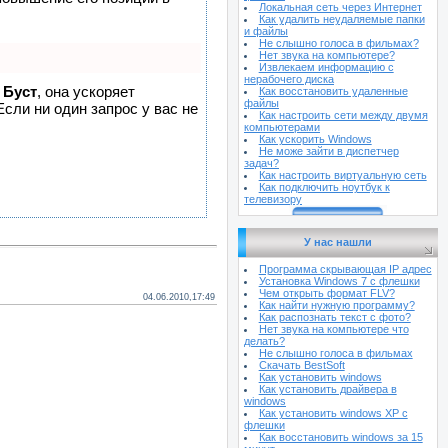
Локальная сеть через Интернет
Как удалить неудаляемые папки
и файлы
Не слышно голоса в фильмах?
Нет звука на компьютере?
Извлекаем информацию с
нерабочего диска
ю
Буст
, она ускоряет
Как восстановить удаленные
файлы
сли ни один запрос у вас не
Как настроить сети между двумя
компьютерами
Как ускорить Windows
Не може зайти в диспетчер
задач?
Как настроить виртуальную сеть
Как подключить ноутбук к
телевизору
У нас нашли
Программа скрывающая IP адрес
Установка Windows 7 с флешки
Чем открыть формат FLV?
04.06.2010,17:49
Как найти нужную программу?
Как распознать текст с фото?
Нет звука на компьютере что
делать?
Не слышно голоса в фильмах
Скачать BestSoft
Как установить windows
Как установить драйвера в
windows
Как установить windows XP с
флешки
Как восстановить windows за 15