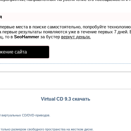
я
 первые места в поиске самостоятельно, попробуйте технологи
а первые результаты появляются уже в течение первых 7 дней. Е
ц, то в
SeoHammer
за бустер
вернут деньги.
жение сайта
Virtual CD 9.3 скачать
 23 виртуальных CD/DVD-приводов.
только размером свободного пространства на жестком диске.