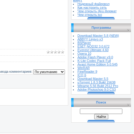
минут
Надежный файервол
Как настроить сеть
Чем открыть djvu формат
Чем открыть iso
Программы
Download Master 5.8 (NEW)
ABBYY Lingvo х3
BSPlayer
ESET NOD32 3.0.672
Everest Ultimate 4.60
Opera 10
Adobe Flash Player v9.0
K-Lite Codec Pack Full
Avast Home Edition 5.0.545
WinRAR
FineReader 9
ывода комментариев:
ICQ 6
Download Master 5.5
uTorrent 1.8.3 Build 15638
Winamp 5.56 Build 2512 Pro
Adobe Photoshop 9.0 CS3
Поиск