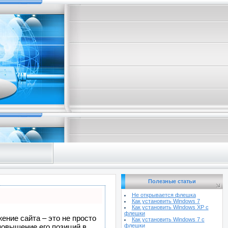
Полезные статьи
Не открывается флешка
Как установить Windows 7
Как установить Windows XP с
флешки
ение сайта – это не просто
Как установить Windows 7 с
повышение его позиций в
флешки