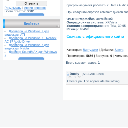
программа умеет роботать с Data / Audio
Результаты
|
Архив опросов
Всего ответов:
3002
При создании образов компакт-дисков за
Язык интерфейса
: английский
Операционная система:
XP/Vista
Драйвера
Условия распространения:
Trial, 39,95
Размер:
104Mb
Драйвера на Windows 7 для
видеокарт ATI
Скачать с официального сайта
Драйвера на Windows 7 - Realtek
AC 97 Audio Driver
Драйвера на Windows 7 для
видеокарт Nvidia
Категория
:
Виртуалки
|
Добавил
:
Sanya
Драйвер SoundMAX для Windows
7
Просмотров
:
5686
|
Загрузок
:
0
|
Коммент
Всего комментариев
:
1
1
Ducky
(22.12.2011 18:46)
0
Cheers pal. I do appreciate the wtriing.