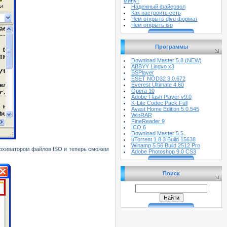
минут
Надежный файервол
Как настроить сеть
Чем открыть djvu формат
Чем открыть iso
Программы
Download Master 5.8 (NEW)
ABBYY Lingvo х3
BSPlayer
ESET NOD32 3.0.672
Everest Ultimate 4.60
Opera 10
Adobe Flash Player v9.0
K-Lite Codec Pack Full
Avast Home Edition 5.0.545
WinRAR
FineReader 9
ICQ 6
Download Master 5.5
uTorrent 1.8.3 Build 15638
Winamp 5.56 Build 2512 Pro
архиватором файлов
ISO
и теперь сможем
Adobe Photoshop 9.0 CS3
Поиск