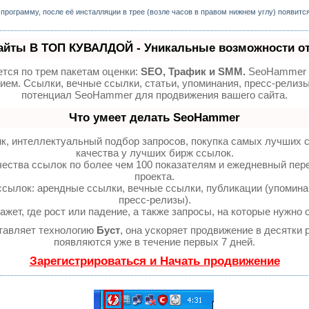
программу, после её инсталляции в трее (возле часов в правом нижнем углу) появитс
айты В ТОП КУВАЛДОЙ - Уникальные возможности о
тся по трем пакетам оценки:
SEO, Трафик и SMM.
SeoHammer д
ием. Ссылки, вечные ссылки, статьи, упоминания, пресс-релизы
потенциал SeoHammer для продвижения вашего сайта.
Что умеет делать SeoHammer
к, интеллектуальный подбор запросов, покупка самых лучших 
качества у лучших бирж ссылок.
чества ссылок по более чем 100 показателям и ежедневный пере
проекта.
ылок: арендные ссылки, вечные ссылки, публикации (упоминан
пресс-релизы).
ет, где рост или падение, а также запросы, на которые нужно 
тавляет технологию
Буст
, она ускоряет продвижение в десятки 
появляются уже в течение первых 7 дней.
Зарегистрироваться и Начать продвижение