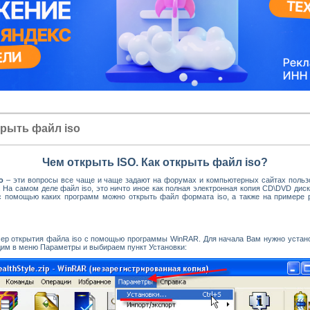
крыть файл iso
Чем открыть
ISO
. Как открыть файл
iso?
o
– эти вопросы все чаще и чаще задают на форумах и компьютерных сайтах польз
. На самом деле файл
iso
, это ничто иное как полная электронная копия
CD
\
DVD
диск
 с помощью каких программ можно открыть файл формата
iso
, а также на примере
мер открытия файла
iso
с помощью программы
WinRAR
. Для начала Вам нужно устано
дим в меню Параметры и выбираем пункт Установки: