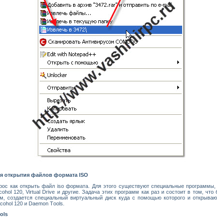
я открытия файлов формата ISO
рос как открыть файл
iso
формата. Для этого существуют специальные программы,
cohol
120,
Virtual
Drive
и другие. Задача этих программ как раз и состоит в том, чт
м, создается специальный виртуальный диск куда с помощью которого и открыва
lcohol
120 и
D
aemon
T
ools.
ols