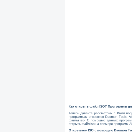
Как откр
ы
ть файл
ISO? Программы дл
Теперь давайте рассмотрим с Вами воп
программам относятся
D
aemon
T
ools,
Al
файлы
iso
. С помощью данных програм
открыть файл
iso
на примере программ
A
Открываем
ISO
с помощью
D
aemon
T
o