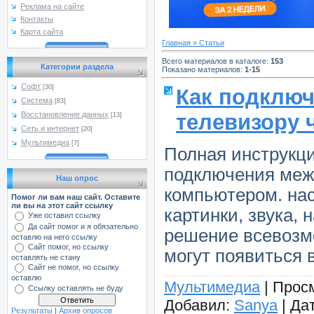
Реклама на сайте
Контакты
Карта сайта
Главная
»
Статьи
Всего материалов в каталоге
:
153
Категории раздела
Показано материалов
:
1-15
Софт
[30]
Как подключ
Система
[83]
Восстановление данных
телевизору 
[13]
Сеть и интернет
[20]
Мультимедиа
[7]
Полная инструкци
подключения меж
Наш опрос
компьютером. на
Помог ли вам наш сайт. Оставите
ли вы на этот сайт ссылку
картинки, звука,
Уже оставил ссылку
Да сайт помог и я обязательно
решение всевозм
оставлю на него ссылку
Сайт помог, но ссылку
могут появиться 
оставлять не стану
Сайт не помог, но ссылку
оставлю
Мультимедиа
|
Прос
Ссылку оставлять не буду
Добавил:
Sanya
|
Дат
Результаты
|
Архив опросов