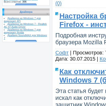
Всего ответов:
306
(0)
Драйвера
Настройка бр
Драйвера на Windows 7 для
видеокарт ATI
Firefox - ин
Драйвера на Windows 7 - Realtek
AC 97 Audio Driver
Драйвера на Windows 7 для
видеокарт Nvidia
Подробная инстру
Драйвер SoundMAX для Windows
7
браузера Mozilla F
Софт
|
Просмотров:
Дата:
30.07.2015
|
Ко
Как отключи
Windows 7 (
Эта статья будет 
искал как отключ
защитник Window