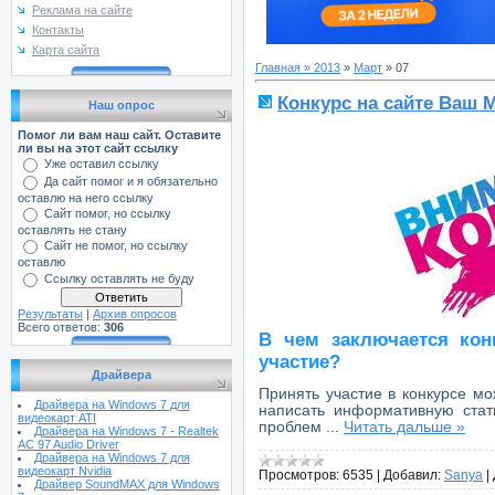
Реклама на сайте
Контакты
Карта сайта
Главная
»
2013
»
Март
»
07
Конкурс на сайте Ваш 
Наш опрос
Помог ли вам наш сайт. Оставите
ли вы на этот сайт ссылку
Уже оставил ссылку
Да сайт помог и я обязательно
оставлю на него ссылку
Сайт помог, но ссылку
оставлять не стану
Сайт не помог, но ссылку
оставлю
Ссылку оставлять не буду
Результаты
|
Архив опросов
Всего ответов:
306
В чем заключается кон
участие?
Драйвера
Принять участие в конкурсе м
Драйвера на Windows 7 для
написать информативную стат
видеокарт ATI
проблем
...
Читать дальше »
Драйвера на Windows 7 - Realtek
AC 97 Audio Driver
Драйвера на Windows 7 для
видеокарт Nvidia
Просмотров:
6535
|
Добавил:
Sanya
|
Драйвер SoundMAX для Windows