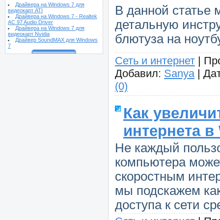
Драйвера на Windows 7 для
В данной статье
видеокарт ATI
Драйвера на Windows 7 - Realtek
детальную инстр
AC 97 Audio Driver
Драйвера на Windows 7 для
видеокарт Nvidia
блютуза на ноутб
Драйвер SoundMAX для Windows
7
Сеть и интернет
|
Пр
Добавил:
Sanya
|
Дат
(0)
Как увеличи
интернета в
Не каждый польз
компьютера може
скоростным интер
мы подскажем как
доступа к сети с