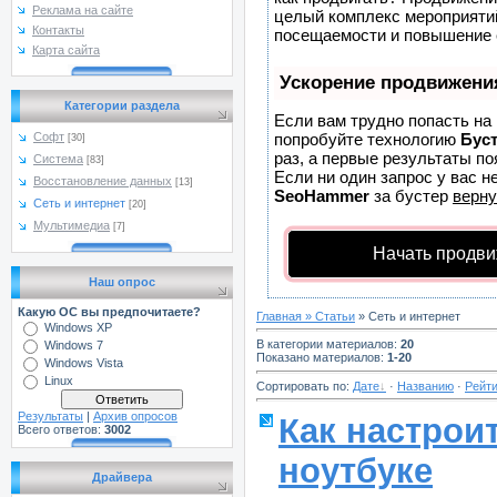
Реклама на сайте
целый комплекс мероприятий
Контакты
посещаемости и повышение е
Карта сайта
Ускорение продвижени
Категории раздела
Если вам трудно попасть на
попробуйте технологию
Бус
Софт
[30]
раз, а первые результаты по
Система
[83]
Если ни один запрос у вас не
Восстановление данных
[13]
SeoHammer
за бустер
верну
Сеть и интернет
[20]
Мультимедиа
[7]
Начать продви
Наш опрос
Какую ОС вы предпочитаете?
Главная
»
Статьи
» Сеть и интернет
Windows XP
В категории материалов
:
20
Windows 7
Показано материалов
:
1-20
Windows Vista
Linux
Сортировать по
:
Дате
·
Названию
·
Рейти
Результаты
|
Архив опросов
Как настрои
Всего ответов:
3002
ноутбуке
Драйвера