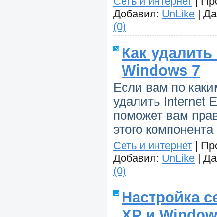
Сеть и интернет
|
Пр
Добавил:
UnLike
|
Да
(0)
Как удалить 
Windows 7
Если вам по каки
удалить Internet E
поможет вам прав
этого компонента
Сеть и интернет
|
Пр
Добавил:
UnLike
|
Да
(0)
Настройка с
XP и Window