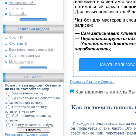
напоминать клиентам о виз
Реклама на сайте
оптимальный вариант:
серви
Контакты
Для новых пользователей
п
Карта сайта
Чат-бот для мастеров и спе
записей:
Категории раздела
—
Сам записывает клиент
Софт
—
Персонализирует скидк
[30]
—
Увеличивает доходимо
Система
[83]
зарабатывать;
Восстановление данных
[13]
Сеть и интернет
[20]
Мультимедиа
[7]
Начать пользова
Наш опрос
Главная
»
Статьи
»
Система
Помог ли вам наш сайт. Оставите
ли вы на этот сайт ссылку
Как включить панель бы
Уже оставил ссылку
Да сайт помог и я обязательно
оставлю на него ссылку
Как включить панель 
Сайт помог, но ссылку
оставлять не стану
Сайт не помог, но ссылку
оставлю
У каждого пользователя всегда ес
Ссылку оставлять не буду
он пользуется очень часто. Это 
графические или текстовые ред
Результаты
|
Архив опросов