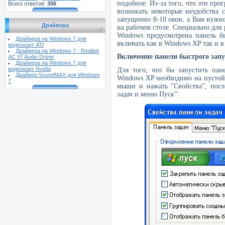
подобное. Из-за того, что эти про
Всего ответов:
306
возникать некоторые неудобства с
запущенно 8-10 окон, а Вам нужно
Драйвера
на рабочем столе. Специально для
Windows
предусмотрена панель бы
Драйвера на Windows 7 для
включать как в
Windows
XP
так и 
видеокарт ATI
Драйвера на Windows 7 - Realtek
Включение панели быстрого зап
AC 97 Audio Driver
Драйвера на Windows 7 для
видеокарт Nvidia
Для того, что бы запустить пан
Драйвер SoundMAX для Windows
Windows
XP
необходимо на пустой
7
мыши и нажать "Свойства”, посл
задач и меню Пуск”
: