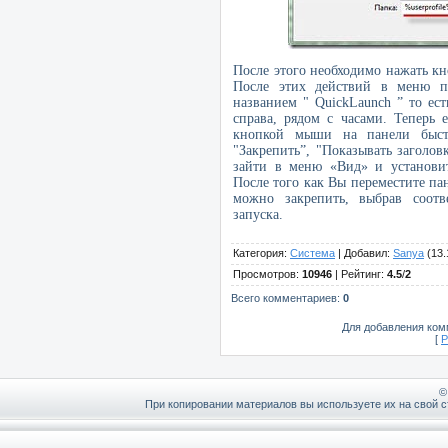
После этого необходимо нажать к
После этих действий в меню п
названием "
Quick
Launch
” то ест
справа, рядом с часами. Теперь 
кнопкой мыши на панели быст
"Закрепить”, "Показывать заголо
зайти в меню «Вид» и установи
После того как Вы переместите пан
можно закрепить, выбрав соот
запуска.
Категория
:
Система
|
Добавил
:
Sanya
(13.
Просмотров
:
10946
|
Рейтинг
:
4.5
/
2
Всего комментариев
:
0
Для добавления ком
[
Р
©
При копировании материалов вы используете их на свой с