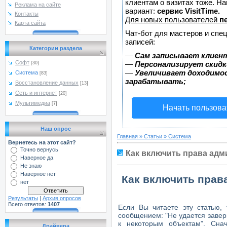
клиентам о визитах тоже. 
Реклама на сайте
вариант:
сервис VisitTime.
Контакты
Для новых пользователей
п
Карта сайта
Чат-бот для мастеров и спе
записей:
Категории раздела
—
Сам записывает клиент
Софт
—
Персонализирует скидк
[30]
—
Увеличивает доходимо
Система
[83]
зарабатывать;
Восстановление данных
[13]
Сеть и интернет
[20]
Мультимедиа
[7]
Начать пользова
Наш опрос
Главная
»
Статьи
»
Система
Вернетесь на этот сайт?
Точно вернусь
Как включить права адм
Наверное да
Не знаю
Наверное нет
Как включить прав
нет
Результаты
|
Архив опросов
Всего ответов:
1407
Если Вы читаете эту статью,
сообщением: "Не удается заверш
к некоторым объектам”. Сна
Драйвера