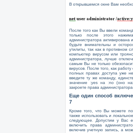
В открывшемся окне Вам необх
После того как Вы ввели команд
только после этого нажи
администратора активирована и
будьте внимательны и осторо
утилиты, так как в противном с
компьютер вирусом или троян
администратора, лучше отключ
самым Вы не только обезопасит
вирусов. После того, как работ
полных правах доступа уже не
введите ту же команду, единст
значение :
yes
на :
no
(оно на
закроете права администратора
Еще один способ включе
7
Кроме того, что Вы можете п
также использовать и локальное
следующее. Допустим у Вас 
включить права администрат
включив учетную запись, а мож