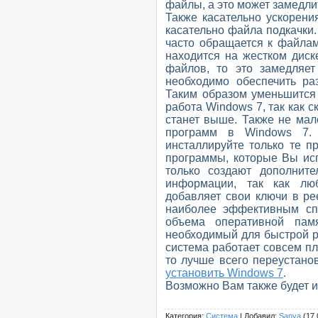
файлы, а это может замедли
Также касательно ускорен
касательно файла подкачки.
часто обращается к файлам
находится на жестком диск
файлов, то это замедляет
необходимо обеспечить ра
Таким образом уменьшится 
работа Windows 7, так как 
станет выше. Также не мал
программ в Windows 7. 
инсталлируйте только те п
программы, которые Вы исп
только создают дополните
информации, так как лю
добавляет свои ключи в ре
наиболее эффективным сп
объема оперативной пам
необходимый для быстрой р
система работает совсем пл
то лучше всего переустанов
установить Windows 7
.
Возможно Вам также будет и
Категория
:
Система
|
Добавил
:
Sanya
(17.