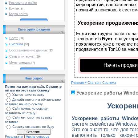
Реклама на сайте
мероприятий, направленных 
Контакты
позиций в поисковых систем
Карта сайта
Ускорение продвижени
Категории раздела
Если вам трудно попасть на
технологию
Буст
, она ускор
Софт
[30]
появляются уже в течение пе
Система
[83]
продвинется в Топ10 за меся
Восстановление данных
[13]
Сеть и интернет
[20]
Мультимедиа
[7]
Начать продви
Наш опрос
Главная
»
Статьи
»
Система
Помог ли вам наш сайт. Оставите
ли вы на этот сайт ссылку
Ускорение работы Windo
Уже оставил ссылку
Да сайт помог и я обязательно
Ускорен
оставлю на него ссылку
Сайт помог, но ссылку
оставлять не стану
Сайт не помог, но ссылку
Ускорение работы Windo
оставлю
систем семейства Windows,
Ссылку оставлять не буду
Это означает то, что для то
выполнить только какое-
Результаты
|
Архив опросов