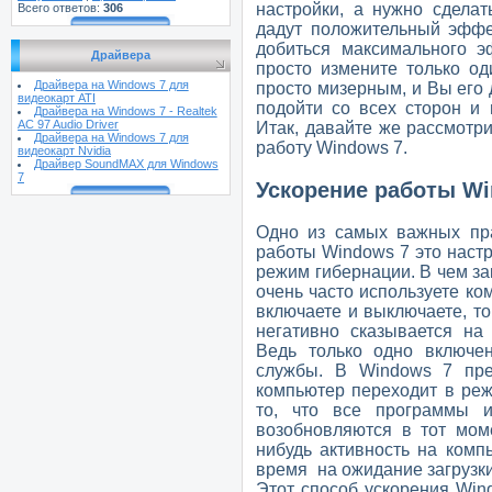
настройки, а нужно сделат
Всего ответов:
306
дадут положительный эффек
добиться максимального э
Драйвера
просто измените только од
Драйвера на Windows 7 для
просто мизерным, и Вы его 
видеокарт ATI
подойти со всех сторон и
Драйвера на Windows 7 - Realtek
AC 97 Audio Driver
Итак, давайте же рассмотр
Драйвера на Windows 7 для
работу Windows 7.
видеокарт Nvidia
Драйвер SoundMAX для Windows
7
Ускорение работы W
Одно из самых важных пра
работы Windows 7 это наст
режим гибернации. В чем зак
очень часто используете ко
включаете и выключаете, то
негативно сказывается на
Ведь только одно включен
службы. В Windows 7 пре
компьютер переходит в реж
то, что все программы 
возобновляются в тот моме
нибудь активность на комп
время на ожидание загрузки
Этот способ ускорения Win