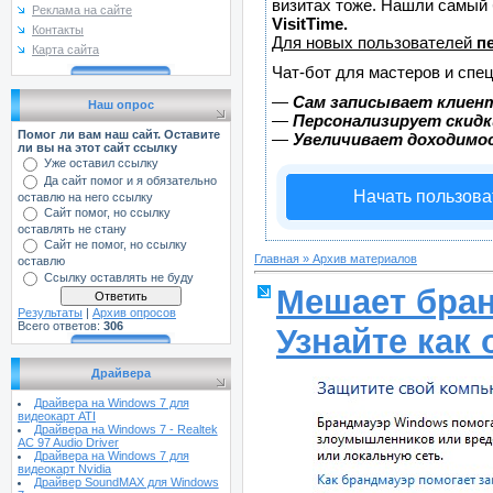
визитах тоже. Нашли самый
Реклама на сайте
VisitTime.
Контакты
Для новых пользователей
п
Карта сайта
Чат-бот для мастеров и спе
—
Сам записывает клиент
Наш опрос
—
Персонализирует скидк
Помог ли вам наш сайт. Оставите
—
Увеличивает доходимо
ли вы на этот сайт ссылку
Уже оставил ссылку
Да сайт помог и я обязательно
Начать пользова
оставлю на него ссылку
Сайт помог, но ссылку
оставлять не стану
Сайт не помог, но ссылку
Главная
»
Архив материалов
оставлю
Ссылку оставлять не буду
Мешает бран
Результаты
|
Архив опросов
Всего ответов:
306
Узнайте как 
Драйвера
Драйвера на Windows 7 для
видеокарт ATI
Драйвера на Windows 7 - Realtek
AC 97 Audio Driver
Драйвера на Windows 7 для
видеокарт Nvidia
Драйвер SoundMAX для Windows